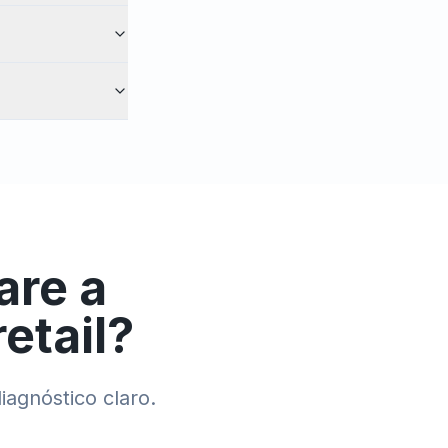
are a
retail
?
iagnóstico claro.