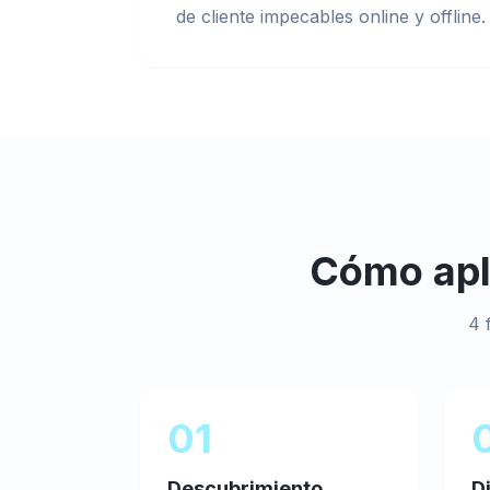
de cliente impecables online y offline.
Cómo ap
4 
01
Descubrimiento
D