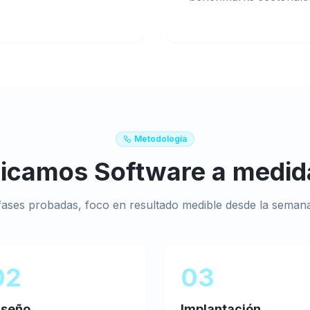
Metodología
licamos
Software a medid
fases probadas, foco en resultado medible desde la semana
02
03
iseño
Implantación