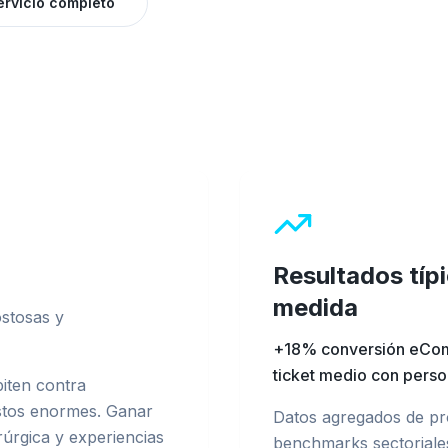
ervicio completo
Resultados típ
medida
ostosas y
+18% conversión eCom
ticket medio con perso
iten contra
stos enormes. Ganar
Datos agregados de pr
irúrgica y experiencias
benchmarks sectoriale