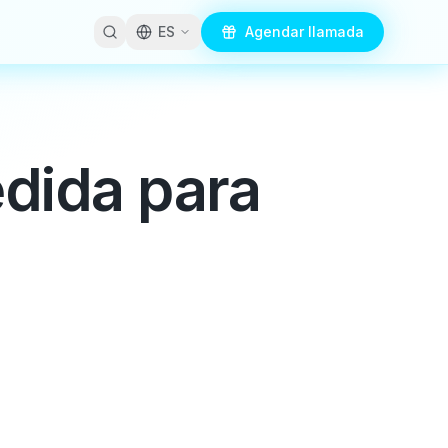
ES
Agendar llamada
edida para