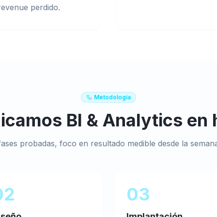
revenue perdido.
Metodología
licamos
BI & Analytics
en
fases probadas, foco en resultado medible desde la semana
02
03
iseño
Implantación