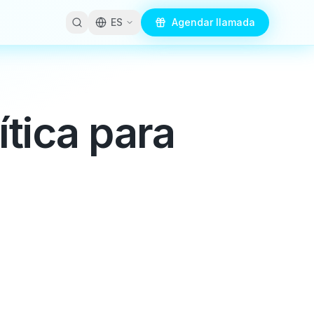
ES
Agendar llamada
ítica para