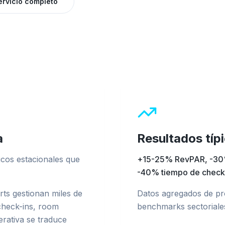
ervicio completo
a
Resultados típ
icos estacionales que
+15-25% RevPAR, -30%
-40% tiempo de check
rts gestionan miles de
Datos agregados de pr
 check-ins, room
benchmarks sectoriale
erativa se traduce