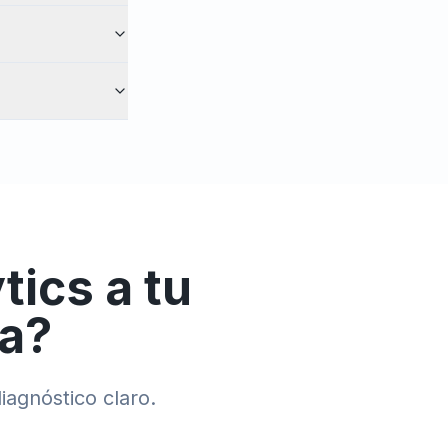
ytics
a tu
ía
?
iagnóstico claro.