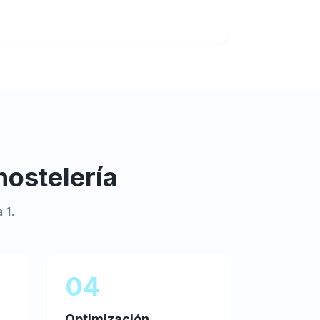
hostelería
 1.
04
Optimización