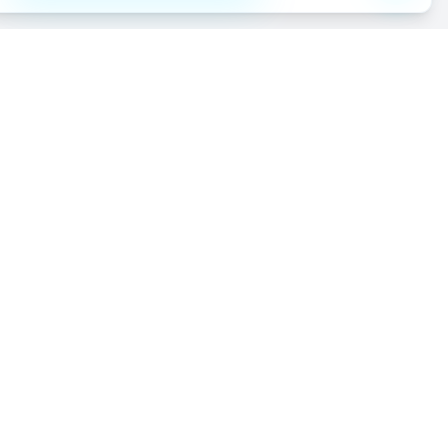
cursos
Empresa
Ecosistema RTS
ión
Sobre nosotros
RTS Bots
Cómo trabajamos
Agency of
n
Influence
Equipo
tal
FichajeXpert
Carreras
ión
RTS Academy
FAQ
RTX Chain
Contacto
n de
icas
ligente
asos de