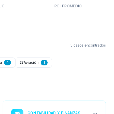
UO
ROI PROMEDIO
5
caso
s
encontrado
s
ía
Aviación
1
1
CONTABILIDAD Y FINANZAS