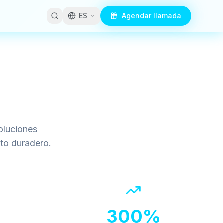
ES
Agendar llamada
oluciones
to duradero.
300%