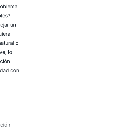
problema
bles?
ejar un
uiera
atural o
ve, lo
ación
lidad con
ación