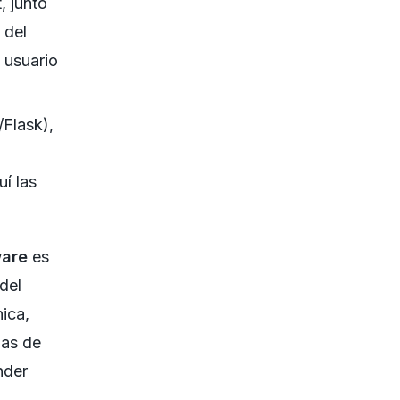
 junto
 del
 usuario
Flask),
í las
ware
es
 del
ica,
gas de
nder