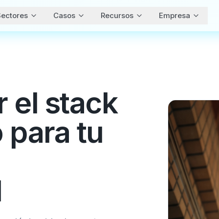
ectores
Casos
Recursos
Empresa
 el stack
 para tu
l