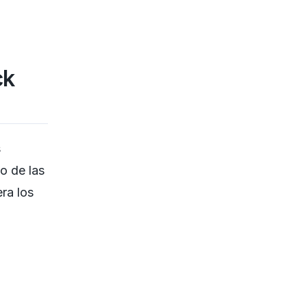
ck
s
so de las
ra los