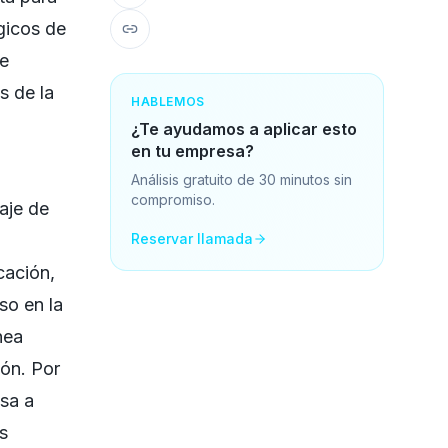
gicos de
te
s de la
HABLEMOS
¿Te ayudamos a aplicar esto
en tu empresa?
Análisis gratuito de 30 minutos sin
compromiso.
aje de
Reservar llamada
cación,
so en la
nea
ión. Por
esa a
s