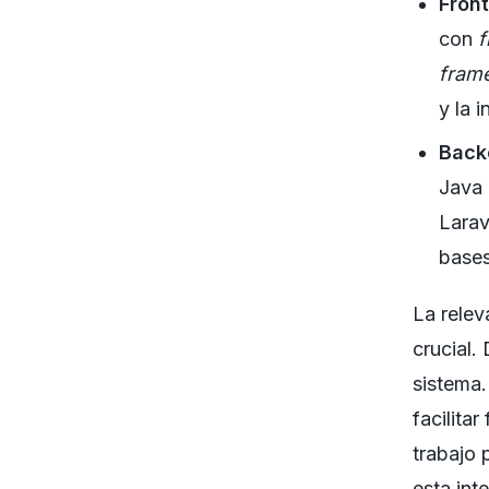
Fron
con
fram
y la 
Back
Java 
Larav
bases
La relev
crucial.
sistema.
facilita
trabajo
esta int