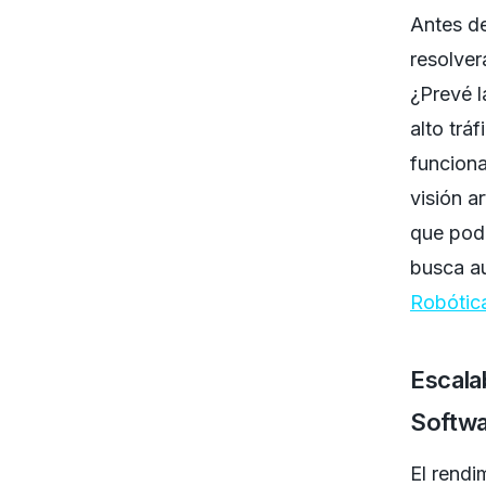
Antes de
resolver
¿Prevé l
alto trá
funcion
visión ar
que podr
busca au
Robótic
Escala
Softw
El rendi