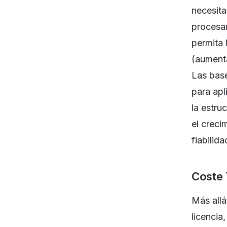
necesita
procesar
permita 
(aumenta
Las bas
para apl
la estr
el creci
fiabilida
Coste 
Más allá
licencia