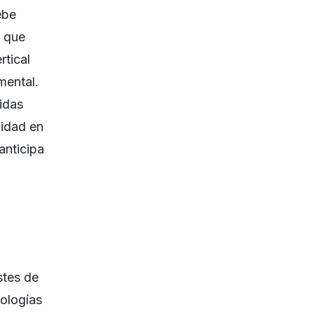
ebe
que
rtical
mental.
idas
lidad en
anticipa
stes de
nologías