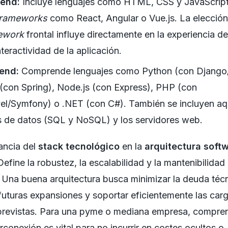
tend:
Incluye lenguajes como HTML, CSS y JavaScript,
frameworks
como React, Angular o Vue.js. La elección
ework
frontal influye directamente en la experiencia de
interactividad de la aplicación.
end:
Comprende lenguajes como Python (con Django/
(con Spring), Node.js (con Express), PHP (con
el/Symfony) o .NET (con C#). También se incluyen aqu
 de datos (SQL y NoSQL) y los servidores web.
ancia del
stack tecnológico
en la
arquitectura soft
 Define la robustez, la escalabilidad y la mantenibilidad
 Una buena arquitectura busca minimizar la deuda técn
r futuras expansiones y soportar eficientemente las car
 previstas. Para una pyme o mediana empresa, compre
erconexión es vital para no incurrir en costes ocultos o