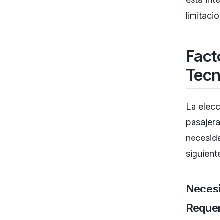
limitaci
Fact
Tecn
La elecc
pasajera
necesida
siguient
Necesi
Requer