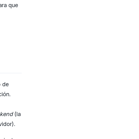
ara que
o de
ción.
kend
(la
vidor).