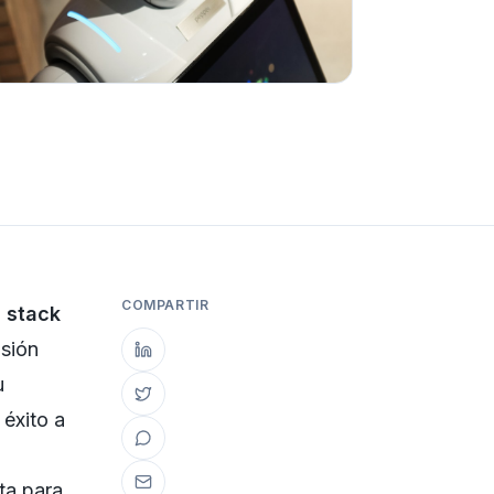
COMPARTIR
l
stack
isión
u
 éxito a
a
uta para