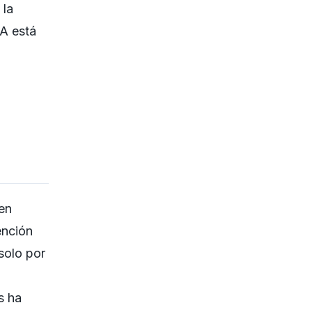
 la
PA está
en
ención
solo por
s ha