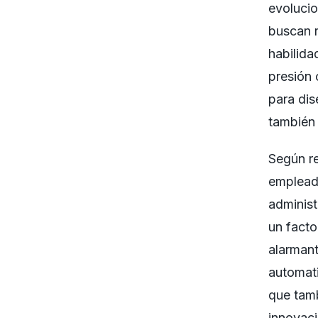
evoluci
buscan r
habilida
presión
para dis
también
Según re
emplead
administ
un facto
alarmant
automati
que tamb
innovaci