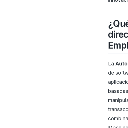
¿Qué
dire
Emp
La
Auto
de softw
aplicaci
basadas 
manipula
transac
combinan
Machine