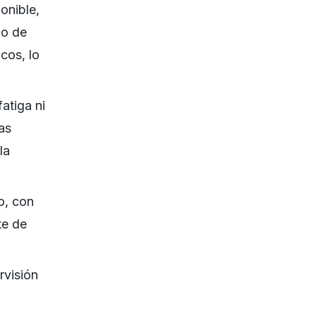
onible,
lo de
cos, lo
fatiga ni
as
la
o, con
te de
rvisión