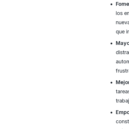
Fomen
los e
nueva
que i
Mayo
distr
autom
frust
Mejor
tarea
traba
Empo
const