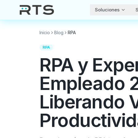
Soluciones
S
Inicio
Blog
RPA
RPA
RPA y Exper
Empleado 
Liberando V
Productivi