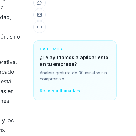
ca.
idad,
ón, sino
HABLEMOS
¿Te ayudamos a aplicar esto
rativa,
en tu empresa?
ercado
Análisis gratuito de 30 minutos sin
compromiso.
 está
ias en
Reservar llamada
ones
 y los
ro.