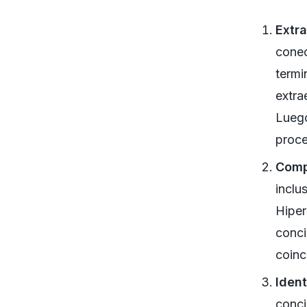
Extr
conec
termi
extra
Luego
proc
Comp
inclu
Hiper
conci
coinc
Ident
conci