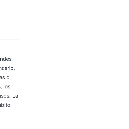
andes
ncario,
as o
, los
asos. La
bito.