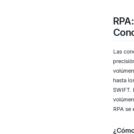
RPA: 
Conc
Las conc
precisió
volúmene
hasta lo
SWIFT. L
volúmene
RPA se e
¿Cómo 