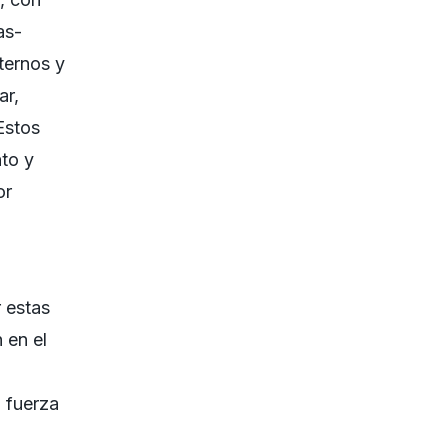
as-
ternos y
ar,
Estos
nto y
or
 estas
 en el
a fuerza