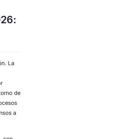
026:
ón. La
r
ntorno de
rocesos
ensos a
, con