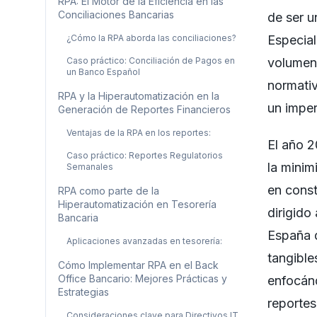
RPA: El Motor de la Eficiencia en las
Conciliaciones Bancarias
de ser u
¿Cómo la RPA aborda las conciliaciones?
Especial
Caso práctico: Conciliación de Pagos en
volumen 
un Banco Español
normativ
RPA y la Hiperautomatización en la
un imper
Generación de Reportes Financieros
Ventajas de la RPA en los reportes:
El año 2
Caso práctico: Reportes Regulatorios
la minim
Semanales
en const
RPA como parte de la
Hiperautomatización en Tesorería
dirigido
Bancaria
España q
Aplicaciones avanzadas en tesorería:
tangible
Cómo Implementar RPA en el Back
Office Bancario: Mejores Prácticas y
enfocánd
Estrategias
reportes,
Consideraciones clave para Directivos IT