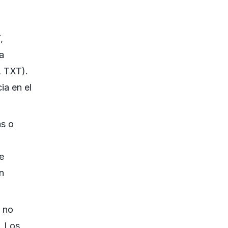
,
a
, TXT).
ia en el
as o
e
n
 no
. Los