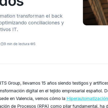
ados
ation transforman el back
optimizando conciliaciones y
tivos IT.
·
9
min de lectura
·
5
RTS Group, llevamos 15 años siendo testigos y artífices
ansformación digital en el tejido empresarial español. 
 sede en Valencia, vemos cómo la
Hiperautomatización
ación de Procesos (RPA) como pilar fundamental, ha 