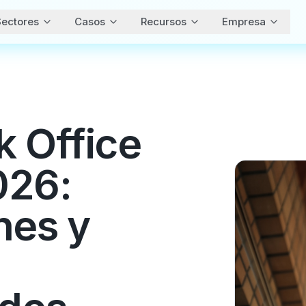
ectores
Casos
Recursos
Empresa
k Office
026:
nes y