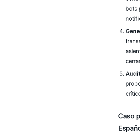
bots 
notif
Gene
trans
asien
cerra
Audit
propo
críti
Caso p
Españo