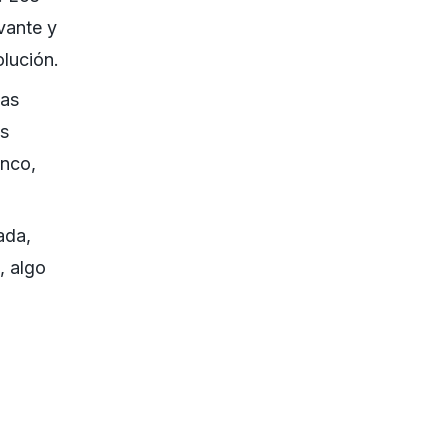
vante y
olución.
las
os
anco,
ada,
, algo