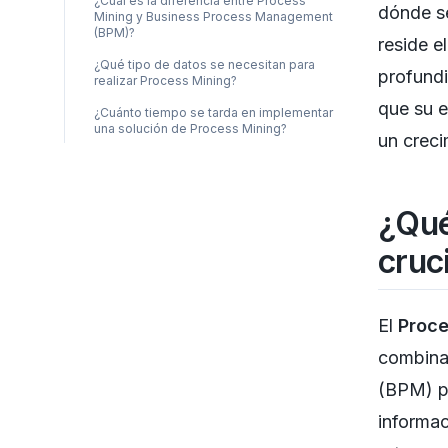
¿Cuál es la diferencia entre Process
dónde s
Mining y Business Process Management
(BPM)?
reside e
¿Qué tipo de datos se necesitan para
profund
realizar Process Mining?
que su e
¿Cuánto tiempo se tarda en implementar
una solución de Process Mining?
un creci
¿Qué
cruc
El
Proce
combina 
(BPM) pa
informac