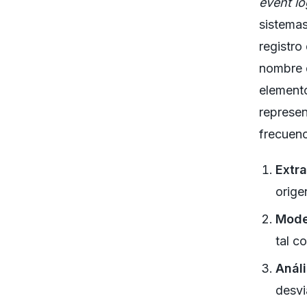
event l
sistema
registro
nombre d
elemento
represen
frecuenc
Extra
orige
Mode
tal c
Análi
desvi