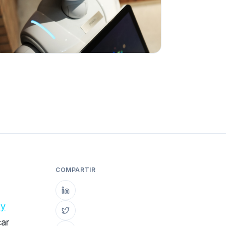
COMPARTIR
 y
car