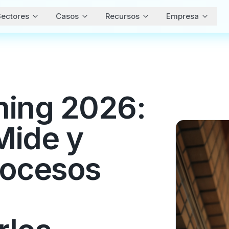
ectores
Casos
Recursos
Empresa
ning 2026:
Mide y
rocesos