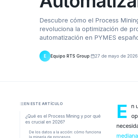
Automatiza
Descubre cómo el Process Mining
revoluciona la optimización de pr
automatización en PYMES españo
E
Equipo RTS Group
·
27 de mayo de 2026
E
EN ESTE ARTÍCULO
n 
op
¿Qué es el Process Mining y por qué
es crucial en 2026?
necesid
De los datos a la acción: cómo funciona
mediana
la minería de procesos