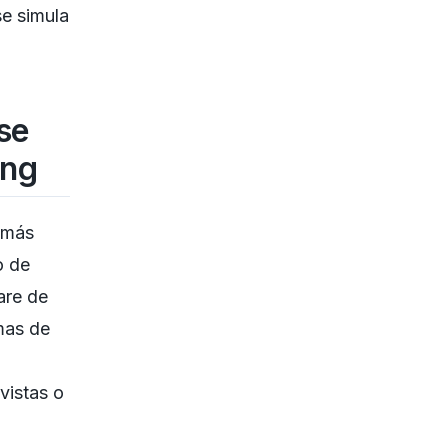
e simula
se
ing
a más
o de
are de
emas de
vistas o