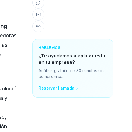
ing
tedoras
las
HABLEMOS
e
¿Te ayudamos a aplicar esto
en tu empresa?
Análisis gratuito de 30 minutos sin
compromiso.
volución
Reservar llamada
va y
so,
ión