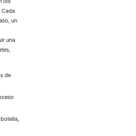
n los
. Cada
aso, un
ir una
ntes,
as de
roceso
botella,