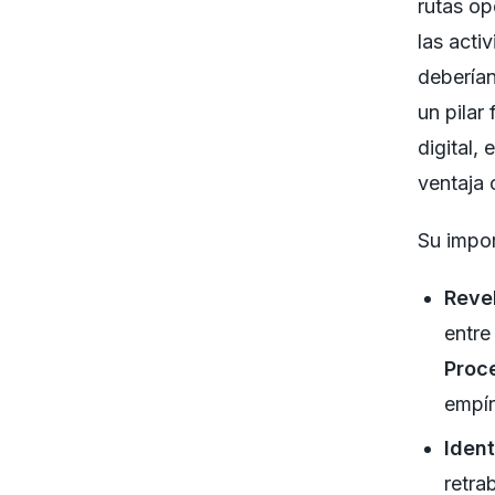
rutas op
las acti
deberían
un pilar
digital,
ventaja 
Su impor
Revel
entre
Proc
empír
Ident
retra