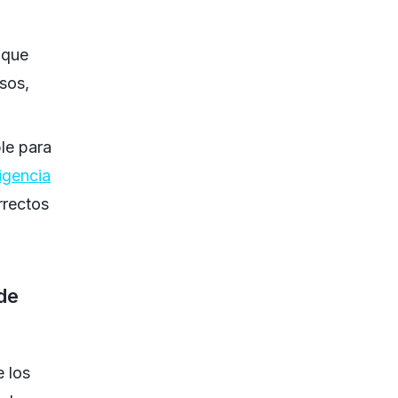
 que
sos,
le para
ligencia
rrectos
 de
e los