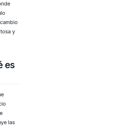
ónde
ulo
 cambio
itosa y
é es
ue
cio
de
uye las