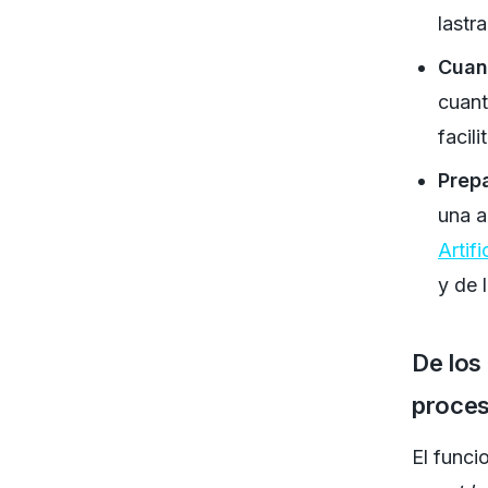
lastr
Cuant
cuant
facil
Prepa
una a
Artifi
y de 
De los
proce
El funci