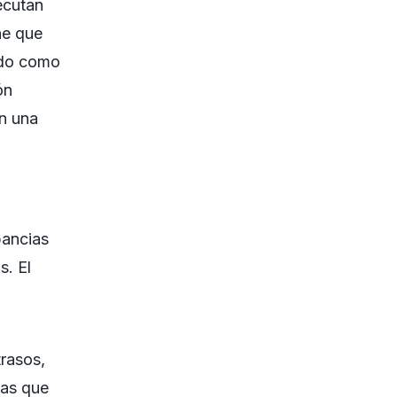
ecutan
ne que
ado como
ón
an una
pancias
s. El
rasos,
ias que