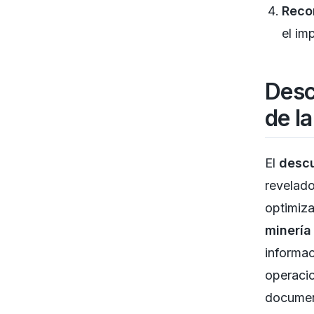
Reco
el im
Desc
de l
El
descu
revelad
optimiza
minería
informac
operacio
documen