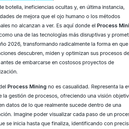
e botella, ineficiencias ocultas y, en última instancia,
idades de mejora que el ojo humano o los métodos
nales no alcanzan a ver. Es aquí donde el
Process Min
como una de las tecnologías más disruptivas y prome
año 2026, transformando radicalmente la forma en que 
aciones descubren, miden y optimizan sus procesos d
 antes de embarcarse en costosos proyectos de
ización.
del
Process Mining
no es casualidad. Representa la e
e la gestión de procesos, ofreciendo una visión objeti
en datos de lo que realmente sucede dentro de una
ción. Imagine poder visualizar cada paso de un proce
e se inicia hasta que finaliza, identificando con precis