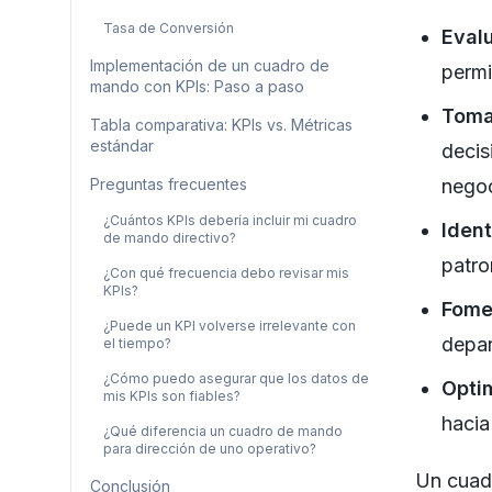
Tasa de Conversión
Evalu
Implementación de un cuadro de
permi
mando con KPIs: Paso a paso
Toma
Tabla comparativa: KPIs vs. Métricas
estándar
decis
Preguntas frecuentes
negoc
¿Cuántos KPIs debería incluir mi cuadro
Ident
de mando directivo?
patro
¿Con qué frecuencia debo revisar mis
KPIs?
Fomen
¿Puede un KPI volverse irrelevante con
depar
el tiempo?
¿Cómo puedo asegurar que los datos de
Optim
mis KPIs son fiables?
hacia
¿Qué diferencia un cuadro de mando
para dirección de uno operativo?
Un cuad
Conclusión