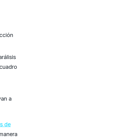
acción
rálisis
 cuadro
van a
s de
 manera