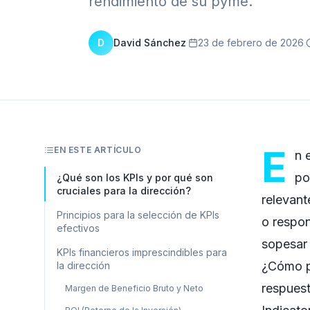
rendimiento de su pyme.
D
David Sánchez
·
23 de febrero de 2026
·
E
EN ESTE ARTÍCULO
n 
po
¿Qué son los KPIs y por qué son
cruciales para la dirección?
relevant
Principios para la selección de KPIs
o respon
efectivos
sopesar 
KPIs financieros imprescindibles para
¿Cómo p
la dirección
respuest
Margen de Beneficio Bruto y Neto