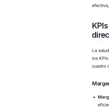
efectiva
KPIs
dire
La salud
los KPIs
cuadro 
Margen
Marg
efici