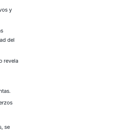
vos y
as
dad del
o revela
ntas.
uerzos
, se