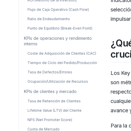
Indicato
ROI (Retorno de la Inversión)
selecció
Flujo de Caja Operativo (Cash Flow)
impulsar
Ratio de Endeudamiento
Punto de Equilibrio (Break-Even Point)
KPIs de operaciones y rendimiento
¿Qué
interno
cruc
Coste de Adquisición de Clientes (CAC)
Tiempo de Ciclo del Pedido/Producción
Tasa de Defectos/Errores
Los Key 
Ocupación/Utilización de Recursos
son métr
respecto
KPIs de clientes y mercado
cualquie
Tasa de Retención de Clientes
avance y
Lifetime Value (LTV) del Cliente
NPS (Net Promoter Score)
Para la 
Cuota de Mercado