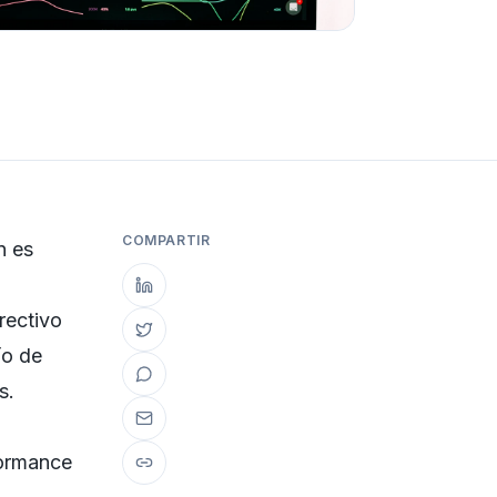
COMPARTIR
n es
rectivo
ío de
s.
ormance