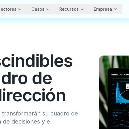
ectores
Casos
Recursos
Empresa
cindibles
adro de
irección
e transformarán su cuadro de
 de decisiones y el