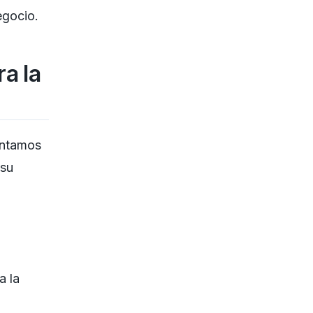
egocio.
ra la
sentamos
 su
a la