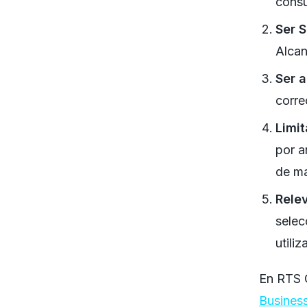
consu
Ser 
Alcan
Ser a
corre
Limit
por a
de ma
Relev
selec
utili
En RTS 
Business