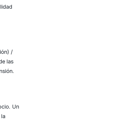
lidad
ión) /
de las
nsión.
ocio. Un
 la