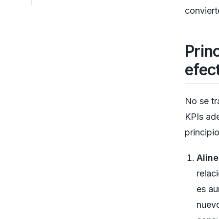
conviert
Prin
efec
No se tr
KPIs ade
principi
Aline
relac
es au
nuevo