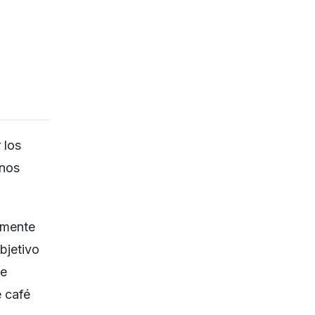
 los
unos
amente
bjetivo
de
e café