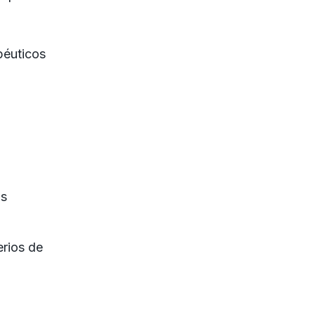
péuticos
os
erios de