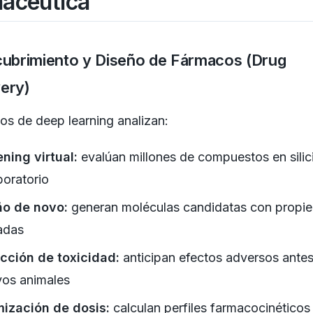
acéutica
cubrimiento y Diseño de Fármacos (Drug
ery)
os de deep learning analizan:
ning virtual:
evalúan millones de compuestos en silic
boratorio
ño de novo:
generan moléculas candidatas con propi
adas
cción de toxicidad:
anticipan efectos adversos ante
os animales
mización de dosis:
calculan perfiles farmacocinéticos