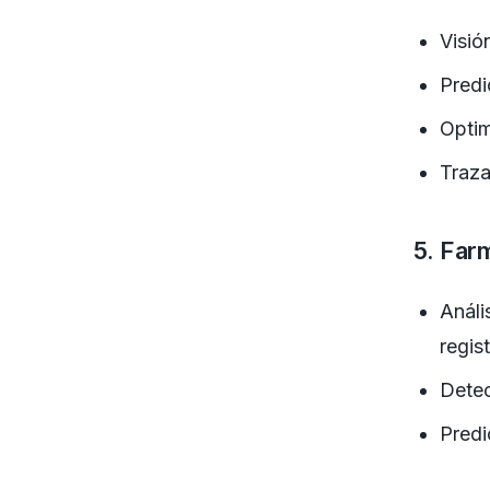
Visió
Predi
Optim
Traza
5. Far
Análi
regis
Detec
Predi