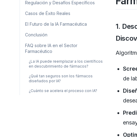
Farm
Regulación y Desafíos Específicos
Casos de Éxito Reales
El Futuro de la IA Farmacéutica
1. Des
Conclusión
Discov
FAQ sobre IA en el Sector
Farmacéutico
Algoritm
¿La IA puede reemplazar a los científicos
en descubrimiento de fármacos?
Scree
¿Qué tan seguros son los fármacos
de la
diseñados por IA?
Dise
¿Cuánto se acelera el proceso con IA?
dese
Predi
ensay
Opti