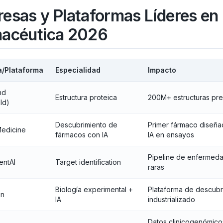
esas y Plataformas Líderes en 
acéutica 2026
/Plataforma
Especialidad
Impacto
nd
Estructura proteica
200M+ estructuras pre
ld)
Descubrimiento de
Primer fármaco diseña
 Medicine
fármacos con IA
IA en ensayos
Pipeline de enfermed
entAI
Target identification
raras
Biología experimental +
Plataforma de descubr
on
IA
industrializado
Datos clinicogenómico