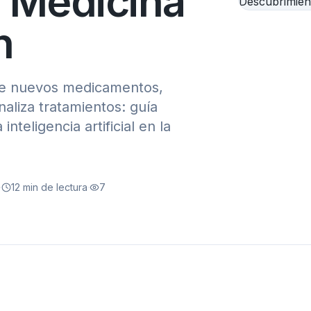
 Medicina
n
 de nuevos medicamentos,
naliza tratamientos: guía
nteligencia artificial en la
·
12
min de lectura
·
7