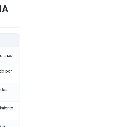
IA
dichas
do por
ades
imiento
s a