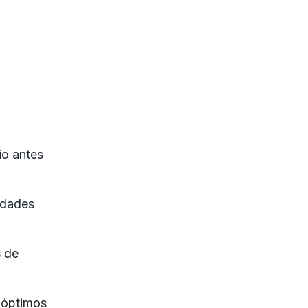
io antes
edades
s de
 óptimos