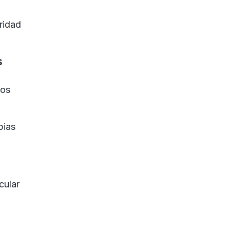
ridad
s
tos
pias
cular