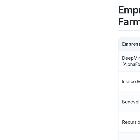
Empr
Farm
Empresa
DeepMi
(AlphaFo
Insilico
Benevol
Recursi