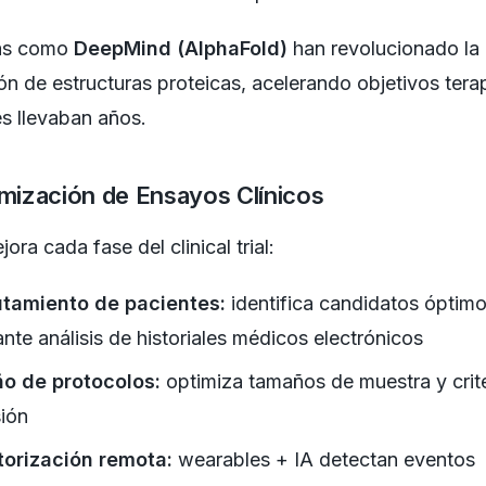
as como
DeepMind (AlphaFold)
han revolucionado la
ón de estructuras proteicas, acelerando objetivos tera
s llevaban años.
imización de Ensayos Clínicos
ora cada fase del clinical trial:
utamiento de pacientes:
identifica candidatos óptim
nte análisis de historiales médicos electrónicos
ño de protocolos:
optimiza tamaños de muestra y crit
sión
torización remota:
wearables + IA detectan eventos