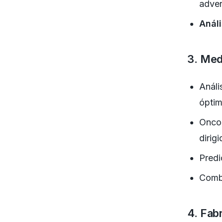
adver
Análi
3. Med
Análi
ópti
Oncol
dirig
Predi
Combi
4. Fabr