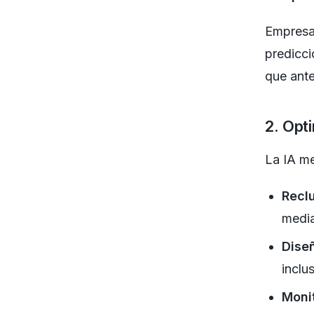
Empres
predicci
que ante
2. Opt
La IA mej
Recl
media
Dise
inclu
Moni