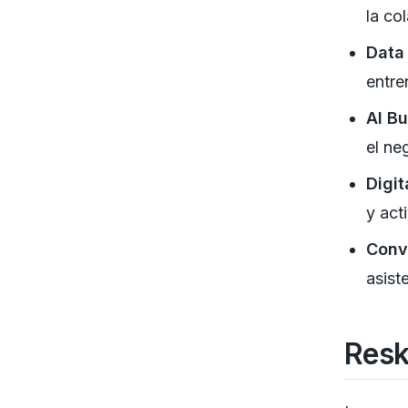
la co
Data 
entre
AI Bu
el ne
Digit
y act
Conve
asist
Resk