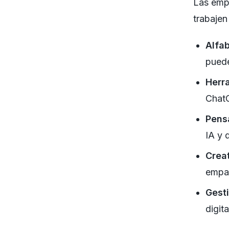
Las emp
trabajen
Alfab
puede
Herr
ChatG
Pensa
IA y 
Crea
empatí
Gest
digit