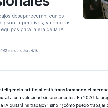
sionales
abajos desaparecerán, cuáles
ling son imperativos, y cómo las
quipos para la era de la IA
·
12
min de lectura
·
18
nteligencia artificial está transformando el merca
boral
a una velocidad sin precedentes. En 2026, la pre
la IA quitará mi trabajo?" sino "¿cómo puedo trabajar 