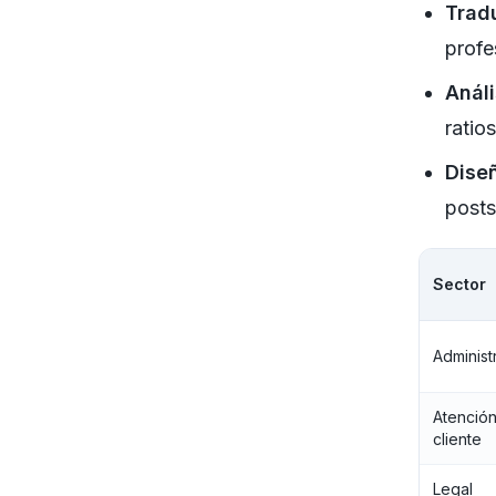
Trad
profe
Análi
ratio
Diseñ
posts
Sector
Administ
Atenció
cliente
Legal