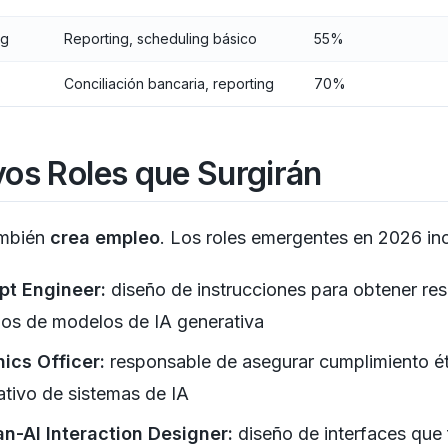
ng
Reporting, scheduling básico
55%
s
Conciliación bancaria, reporting
70%
os Roles que Surgirán
ambién
crea empleo
. Los roles emergentes en 2026 in
pt Engineer:
diseño de instrucciones para obtener re
os de modelos de IA generativa
hics Officer:
responsable de asegurar cumplimiento ét
tivo de sistemas de IA
n-AI Interaction Designer:
diseño de interfaces que f