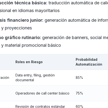
ucción técnica básica:
traducción automática de cal
sional en idiomas mayoritarios
sis financiero junior:
generación automática de infor
s y proyecciones
o gráfico rutinario:
generación de banners, social m
 y material promocional básico
Probabilidad
Roles en Riesgo
Automatización
Data entry, filing, gestión
ración
85%
documental
n
Operadores de call center básico
75%
Revisión de contratos estándar
60%