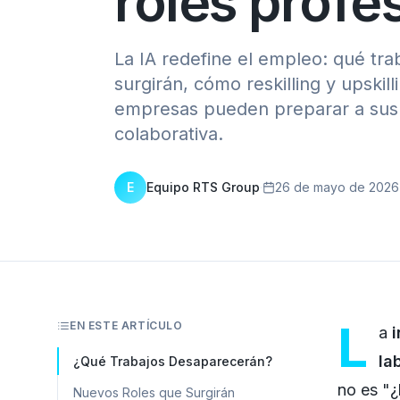
roles profe
La IA redefine el empleo: qué tr
surgirán, cómo reskilling y upskil
empresas pueden preparar a sus e
colaborativa.
E
Equipo RTS Group
·
26 de mayo de 2026
L
EN ESTE ARTÍCULO
a
i
la
¿Qué Trabajos Desaparecerán?
no es "¿
Nuevos Roles que Surgirán