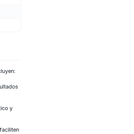
cluyen:
sultados
ico y
aciliten