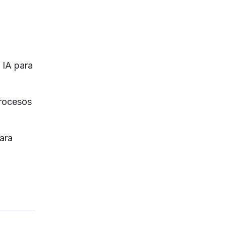
 IA para
procesos
ara