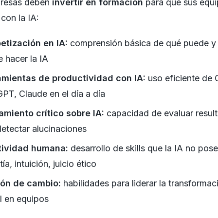
resas deben
invertir en formación
para que sus equ
 con la IA:
etización en IA:
comprensión básica de qué puede y
 hacer la IA
amientas de productividad con IA:
uso eficiente de 
PT, Claude en el día a día
miento crítico sobre IA:
capacidad de evaluar resul
detectar alucinaciones
tividad humana:
desarrollo de skills que la IA no pose
a, intuición, juicio ético
ión de cambio:
habilidades para liderar la transformac
al en equipos