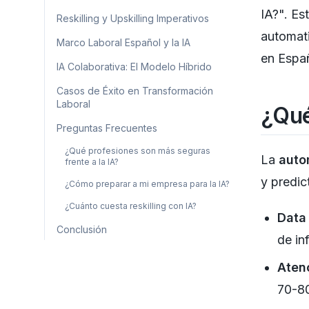
IA?". Est
Reskilling y Upskilling Imperativos
automati
Marco Laboral Español y la IA
en Espa
IA Colaborativa: El Modelo Híbrido
Casos de Éxito en Transformación
Laboral
¿Qué
Preguntas Frecuentes
¿Qué profesiones son más seguras
La
auto
frente a la IA?
y predict
¿Cómo preparar a mi empresa para la IA?
¿Cuánto cuesta reskilling con IA?
Data
Conclusión
de in
Atenc
70-80