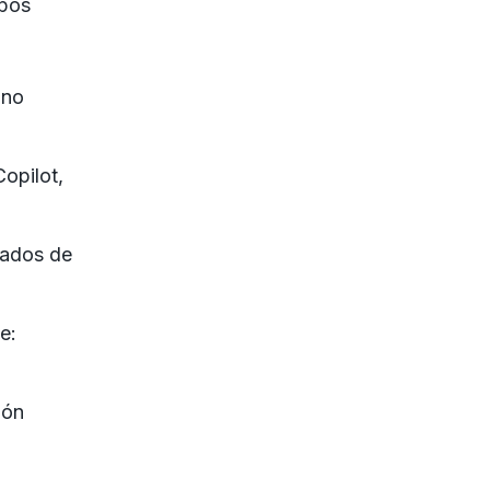
ipos
 no
Copilot,
tados de
e:
ión