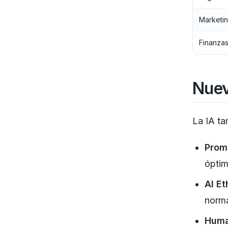
Marketi
Finanza
Nuev
La IA t
Prom
óptim
AI Et
norma
Huma