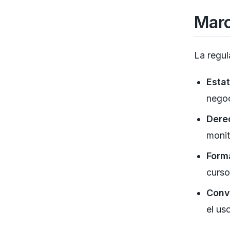
Marc
La regul
Estat
negoc
Derec
monit
Form
curso
Conv
el us