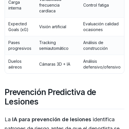
Carga
frecuencia
Control fatiga
interna
cardíaca
Expected
Evaluación calidad
Visión artificial
Goals (xG)
ocasiones
Pases
Tracking
Análisis de
progresivos
semiautomático
construcción
Duelos
Análisis
Cámaras 3D + IA
aéreos
defensivo/ofensivo
Prevención Predictiva de
Lesiones
La
IA para prevención de lesiones
identifica
patrones de riesgo antes de que el deportista se