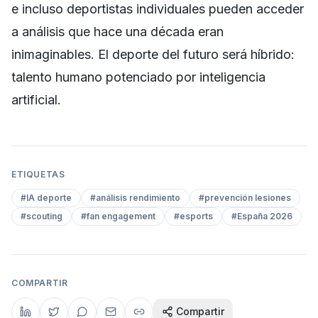
e incluso deportistas individuales pueden acceder
a análisis que hace una década eran
inimaginables. El deporte del futuro será híbrido:
talento humano potenciado por inteligencia
artificial.
ETIQUETAS
#
IA deporte
#
análisis rendimiento
#
prevención lesiones
#
scouting
#
fan engagement
#
esports
#
España 2026
COMPARTIR
Compartir