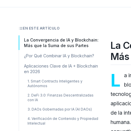
EN ESTE ARTÍCULO
La Convergencia de IA y Blockchain:
La C
Más que la Suma de sus Partes
Más 
¿Por Qué Combinar IA y Blockchain?
Aplicaciones Clave de IA + Blockchain
en 2026
L
a i
1. Smart Contracts Inteligentes y
bl
Autónomos
tecnolog
2. DeFi 3.0: Finanzas Descentralizadas
con IA
aplicaci
3. DAOs Gobernadas por IA (AI DAOs)
de la in
4. Verificación de Contenido y Propiedad
humana. 
Intelectual