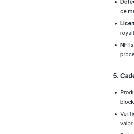
Dete
de m
Lice
royal
NFTs
proce
5. Cad
Produ
block
Verif
valor