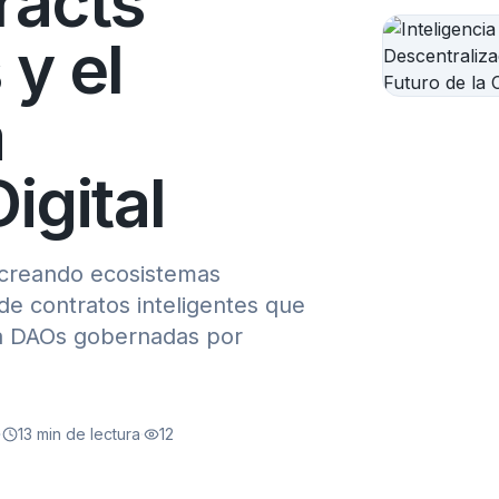
racts
 y el
a
igital
á creando ecosistemas
e contratos inteligentes que
ta DAOs gobernadas por
·
13
min de lectura
·
12