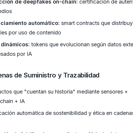
cción de deepfakes on-chain:
certificación de auten
edios
nciamiento automático:
smart contracts que distribu
ties por uso de contenido
 dinámicos:
tokens que evolucionan según datos ext
sados por IA
enas de Suministro y Trazabilidad
ctos que "cuentan su historia" mediante sensores +
chain + IA
icación automática de sostenibilidad y ética en cadena