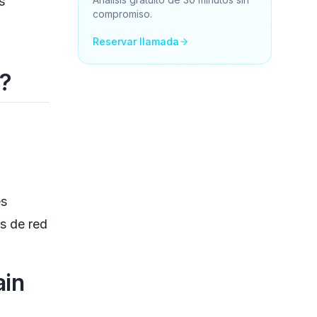
s
compromiso.
Reservar llamada
n?
es
s de red
ain