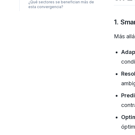
¿Qué sectores se benefician más de
esta convergencia?
1. Sma
Más allá
Adap
condi
Reso
ambig
Pred
contr
Opti
óptim