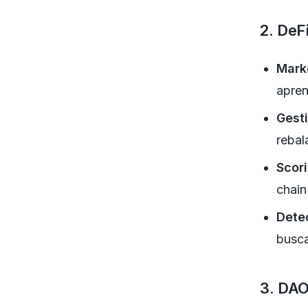
2. DeF
Mark
apren
Gesti
rebal
Scori
chain
Detec
busca
3. DAO