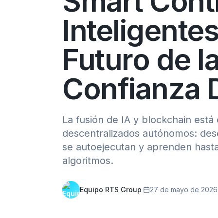
Smart Cont
Inteligentes
Futuro de l
Confianza D
La fusión de IA y blockchain est
descentralizados autónomos: desd
se autoejecutan y aprenden has
algoritmos.
Equipo RTS Group
·
27 de mayo de 2026