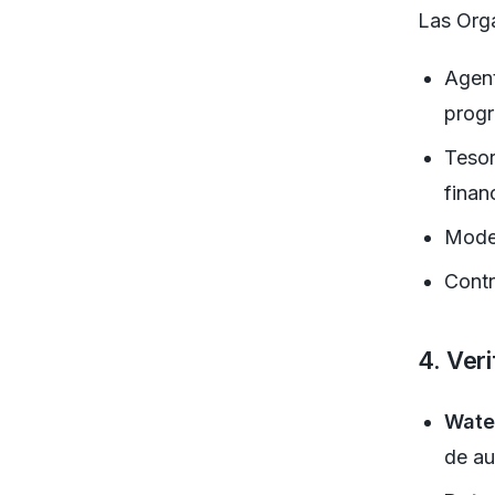
Las Org
Agent
prog
Tesor
finan
Mode
Contr
4. Ver
Wate
de au