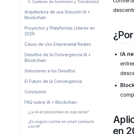
converti
5. Cadenas de Suministro y Trazabilidad
descentr
Arquitectura de una Solución IA +
Blockchain
Proyectos y Plataformas Líderes en
¿Por
2026
Casos de Uso Empresarial Reales
IA ne
Desafíos de la Convergencia IA +
Blockchain
entre
Soluciones a los Desafíos
desce
El Futuro de la Convergencia
Block
Conclusión
compl
FAQ sobre IA + Blockchain
¿La IA en blockchain es más lenta?
Apli
¿Es seguro confiar en smart contracts
con IA?
en 