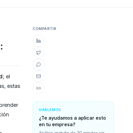
COMPARTIR
:
d
; el
as, estas
aprender
HABLEMOS
ción
¿Te ayudamos a aplicar esto
en tu empresa?
Análisis gratuito de 30 minutos sin