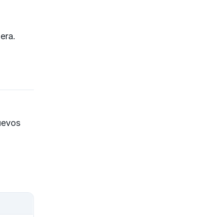
era.
uevos