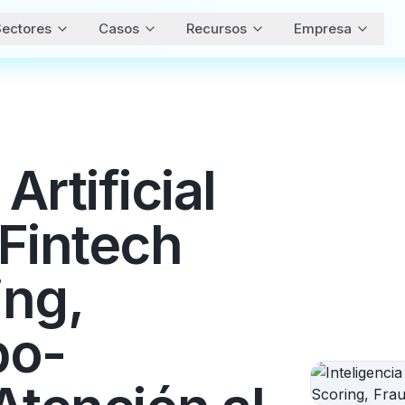
ectores
Casos
Recursos
Empresa
Artificial
Fintech
ing,
bo-