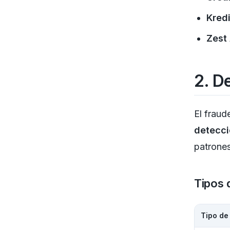
Kredi
Zest 
2. D
El fraud
detecci
patrone
Tipos 
Tipo de