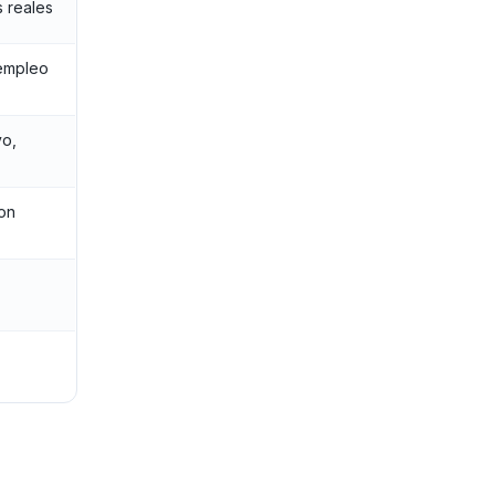
s reales
 empleo
vo,
con