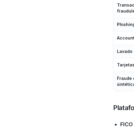
Transa
fraudul
Phishin
Account
Lavado 
Tarjeta
Fraude 
sintétic
Plataf
FICO