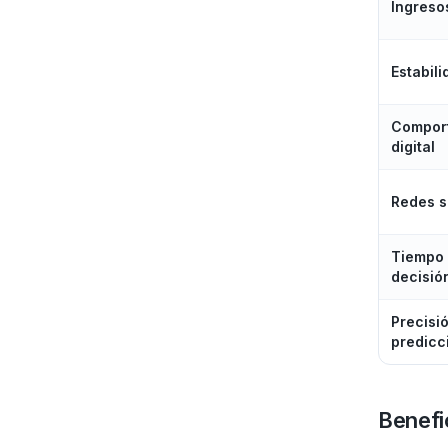
Ingreso
Estabili
Compor
digital
Redes s
Tiempo
decisió
Precisi
predicc
Benefi