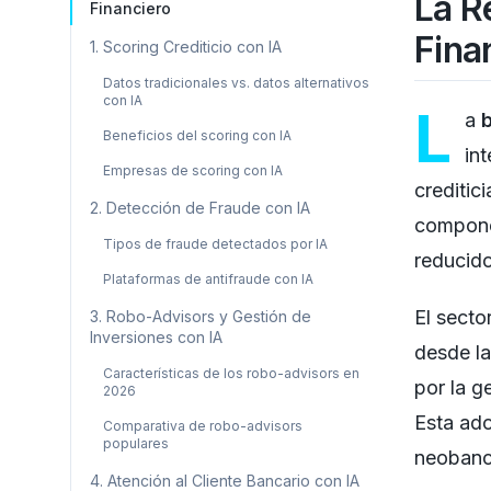
La R
Financiero
Fina
1. Scoring Crediticio con IA
Datos tradicionales vs. datos alternativos
con IA
L
a
Beneficios del scoring con IA
int
Empresas de scoring con IA
creditic
2. Detección de Fraude con IA
componen
Tipos de fraude detectados por IA
reducido
Plataformas de antifraude con IA
El secto
3. Robo-Advisors y Gestión de
Inversiones con IA
desde la
Características de los robo-advisors en
por la g
2026
Esta ad
Comparativa de robo-advisors
populares
neobanco
4. Atención al Cliente Bancario con IA