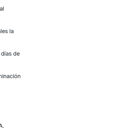
al
les la
 días de
minación
A.