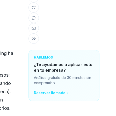
ing ha
HABLEMOS
¿Te ayudamos a aplicar esto
en tu empresa?
esos:
Análisis gratuito de 30 minutos sin
asando
compromiso.
tech).
Reservar llamada
on
orios.