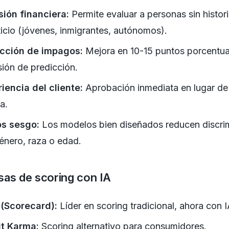
sión financiera:
Permite evaluar a personas sin histori
ticio (jóvenes, inmigrantes, autónomos).
cción de impagos:
Mejora en 10-15 puntos porcentua
sión de predicción.
iencia del cliente:
Aprobación inmediata en lugar de
a.
s sesgo:
Los modelos bien diseñados reducen discri
énero, raza o edad.
as de scoring con IA
 (Scorecard):
Líder en scoring tradicional, ahora con I
it Karma:
Scoring alternativo para consumidores.