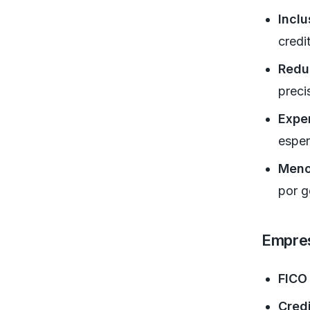
Inclu
credi
Redu
preci
Exper
esper
Meno
por g
Empres
FICO
Cred