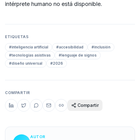
intérprete humano no está disponible.
ETIQUETAS
#
inteligencia artificial
#
accesibilidad
#
inclusión
#
tecnologías asistivas
#
lenguaje de signos
#
diseño universal
#
2026
COMPARTIR
Compartir
AUTOR