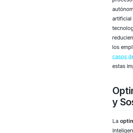
autónomo
artifici
tecnolog
reducien
los empl
casos de
estas i
Opti
y So
La
opti
Intelige