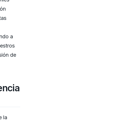
ión
tas
endo a
estros
sión de
encia
 la