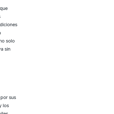
oque
s
ndiciones
a
no solo
va sin
 por sus
y los
iles