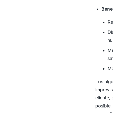
Benef
Re
Di
hu
Me
sa
Ma
Los algo
imprevis
cliente,
posible.