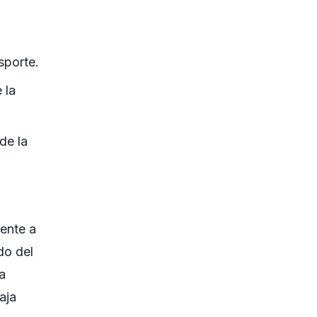
sporte.
 la
de la
rente a
do del
a
aja