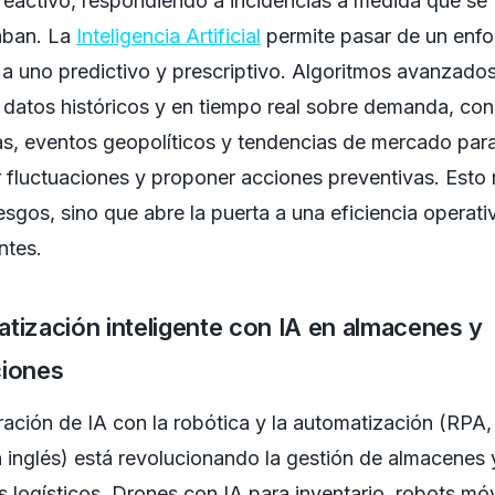
eactivo, respondiendo a incidencias a medida que se
aban. La
Inteligencia Artificial
permite pasar de un enf
 a uno predictivo y prescriptivo. Algoritmos avanzado
 datos históricos y en tiempo real sobre demanda, co
as, eventos geopolíticos y tendencias de mercado par
r fluctuaciones y proponer acciones preventivas. Esto 
iesgos, sino que abre la puerta a una eficiencia operati
ntes.
tización inteligente con IA en almacenes y
iones
ración de IA con la robótica y la automatización (RPA,
n inglés) está revolucionando la gestión de almacenes 
 logísticos. Drones con IA para inventario, robots móv