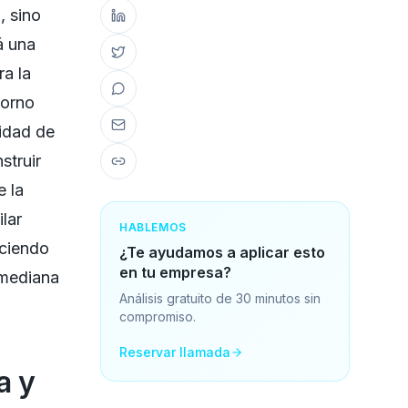
, sino
á una
ra la
torno
cidad de
struir
e la
ilar
HABLEMOS
eciendo
¿Te ayudamos a aplicar esto
en tu empresa?
 mediana
Análisis gratuito de 30 minutos sin
compromiso.
Reservar llamada
a y