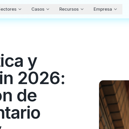
ectores
Casos
Recursos
Empresa
ica y
in 2026:
ón de
ntario