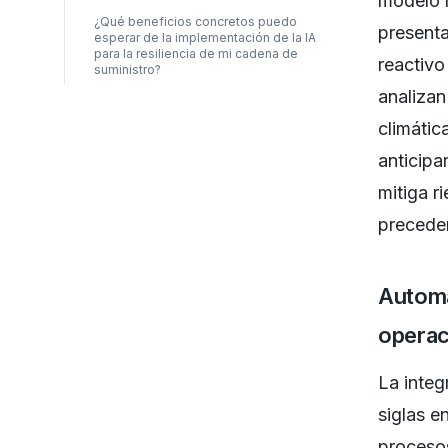
modelo r
¿Qué beneficios concretos puedo
present
esperar de la implementación de la IA
para la resiliencia de mi cadena de
reactivo
suministro?
analizan
climátic
anticipa
mitiga r
precede
Automa
operac
La integ
siglas e
procesos