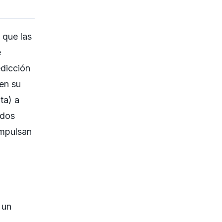
 que las
e
edicción
 en su
ta) a
odos
mpulsan
 un