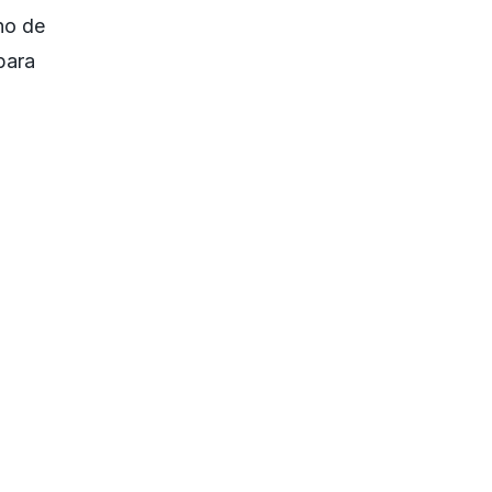
no de
para