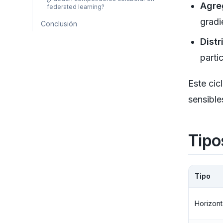
Agre
federated learning?
gradi
Conclusión
Distr
parti
Este cic
sensible
Tipo
Tipo
Horizont