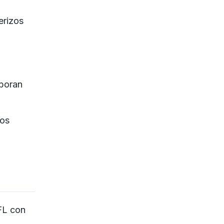
erizos
aboran
tos
FL con