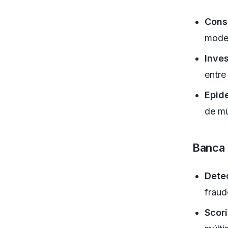
Conso
model
Inve
entre
Epid
de mú
Banca
Dete
fraud
Scori