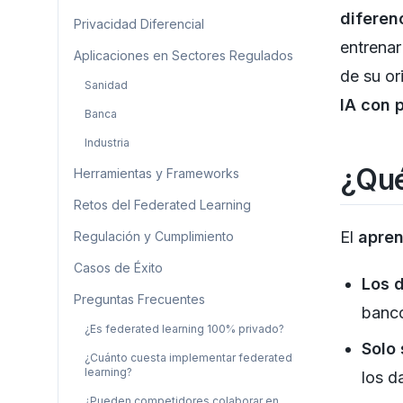
diferenc
Privacidad Diferencial
entrenar
Aplicaciones en Sectores Regulados
de su or
Sanidad
IA con 
Banca
Industria
¿Qué
Herramientas y Frameworks
Retos del Federated Learning
El
apren
Regulación y Cumplimiento
Casos de Éxito
Los 
Preguntas Frecuentes
banco
¿Es federated learning 100% privado?
Solo
¿Cuánto cuesta implementar federated
learning?
los d
¿Pueden competidores colaborar en