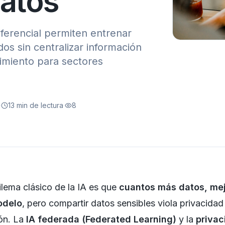
datos
iferencial permiten entrenar
os sin centralizar información
limiento para sectores
·
13
min de lectura
·
8
dilema clásico de la IA es que
cuantos más datos, mej
delo
, pero compartir datos sensibles viola privacidad
ón. La
IA federada (Federated Learning)
y la
privac