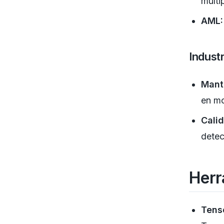
múlti
AML:
Industr
Mant
en mo
Cali
dete
Herr
Tens