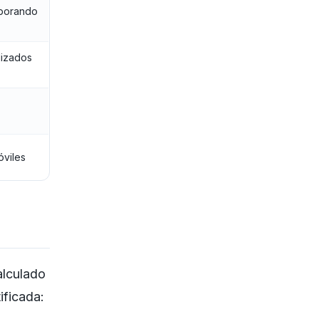
aborando
lizados
óviles
lculado
ificada: