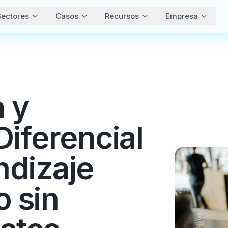
ectores
Casos
Recursos
Empresa
 y
Diferencial
ndizaje
o sin