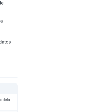
de
da
 datos
modelo