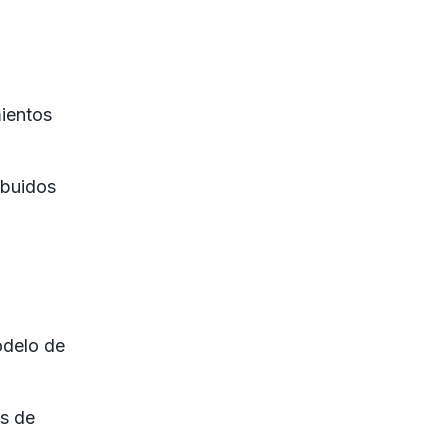
mientos
ibuidos
delo de
os de