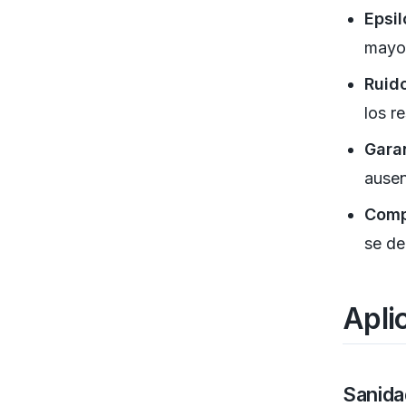
Epsil
mayor
Ruido
los r
Gara
ausen
Comp
se de
Apli
Sanida