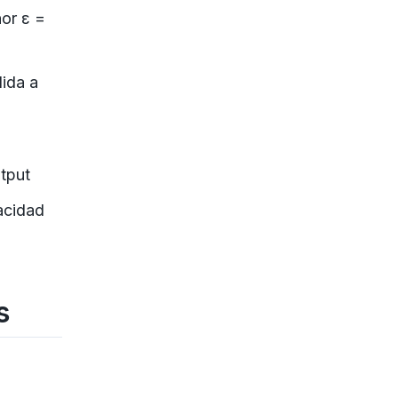
or ε =
dida a
utput
acidad
s