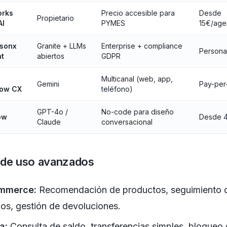
orks
Precio accesible para
Desde
Propietario
AI
PYMES
15€/age
tsonx
Granite + LLMs
Enterprise + compliance
Persona
nt
abiertos
GDPR
Multicanal (web, app,
Gemini
Pay-per
low CX
teléfono)
GPT-4o /
No-code para diseño
ow
Desde 
Claude
conversacional
de uso avanzados
mmerce:
Recomendación de productos, seguimiento 
os, gestión de devoluciones.
a:
Consulta de saldo, transferencias simples, bloqueo