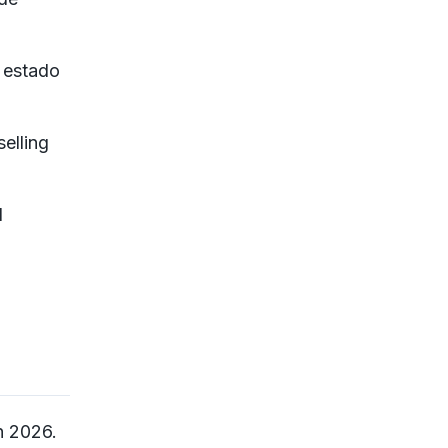
, estado
elling
l
n 2026.