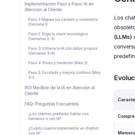
Implementación Paso a Paso: IA en
Atención al Cliente
Los chat
Paso 1: Mapea tus canales y volumetría
(Semana 1)
obsolet
Paso 2: Elige tu stack tecnológico
(LLMs)
c
(Semanas 2-3)
conversa
Paso 3: Entrena tu IA con datos propios
(Semanas 4-6)
predefin
Paso 4: Piloto y medición (Mes 2)
Paso 5: Escalado y mejora continua (Mes
Evoluci
3+)
ROI Medible de la IA en Atención al
Cliente
Caracte
FAQ: Preguntas Frecuentes
¿Los clientes prefieren hablar con
Compre
humanos o con IA?
¿Cuánto cuesta implementar un chatbot
Memori
con IA?