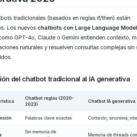
bots tradicionales (basados en reglas if/then) están
os. Los nuevos
chatbots con Large Language Mode
omo GPT-4o, Claude o Gemini entienden contexto, m
ciones naturales y resuelven consultas complejas sin 
idos.
ón del chatbot tradicional al IA generativa
Chatbot reglas (2020-
rística
Chatbot IA generativa
2023)
nsión
Palabras clave exactas
Contexto, sinonimia, int
Sin memoria de
a
Memoria de threads co