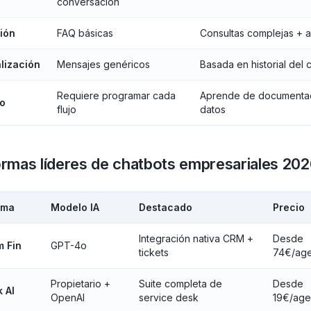
conversación
ión
FAQ básicas
Consultas complejas + 
lización
Mensajes genéricos
Basada en historial del c
Requiere programar cada
Aprende de documentac
o
flujo
datos
ormas líderes de chatbots empresariales 20
rma
Modelo IA
Destacado
Precio
Integración nativa CRM +
Desde
m Fin
GPT-4o
tickets
74€/ag
Propietario +
Suite completa de
Desde
 AI
OpenAI
service desk
19€/age