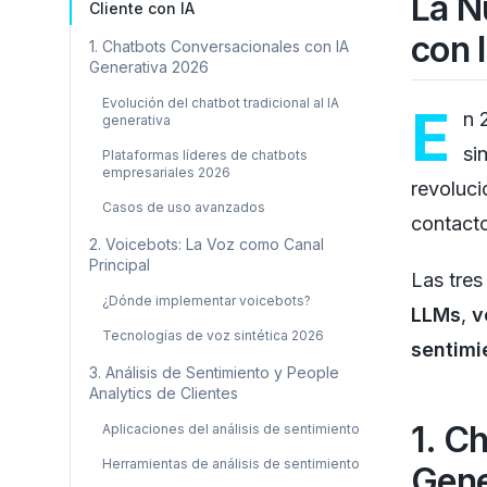
La N
Cliente con IA
con 
1. Chatbots Conversacionales con IA
Generativa 2026
Evolución del chatbot tradicional al IA
E
n 
generativa
si
Plataformas líderes de chatbots
empresariales 2026
revoluci
Casos de uso avanzados
contacto
2. Voicebots: La Voz como Canal
Principal
Las tres
¿Dónde implementar voicebots?
LLMs
,
v
Tecnologías de voz sintética 2026
sentimi
3. Análisis de Sentimiento y People
Analytics de Clientes
1. C
Aplicaciones del análisis de sentimiento
Herramientas de análisis de sentimiento
Gene