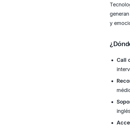
Tecnolo
generan 
y emoci
¿Dónde
Call 
inter
Recor
médic
Sopor
inglé
Acces