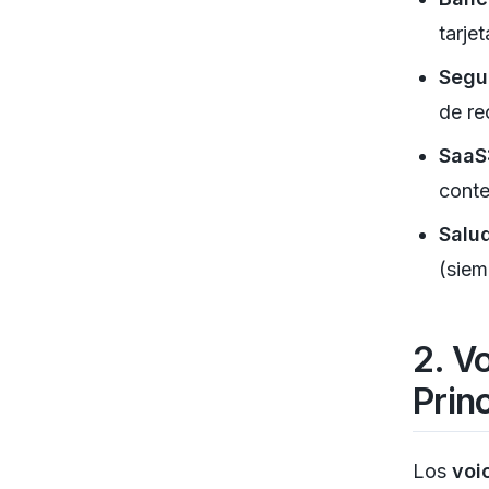
tarjet
Segu
de re
SaaS
conte
Salud
(siem
2. V
Prin
Los
voi