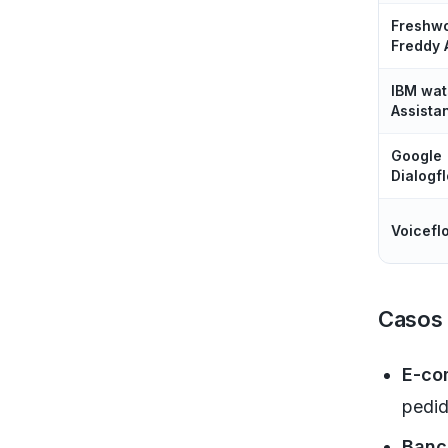
Freshw
Freddy 
IBM wa
Assista
Google
Dialogf
Voicefl
Casos 
E-co
pedid
Banc