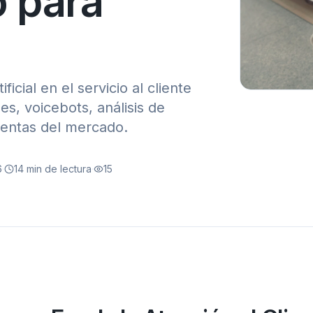
o para
icial en el servicio al cliente
s, voicebots, análisis de
ientas del mercado.
6
·
14
min de lectura
·
15