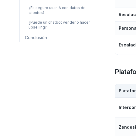
¿Es seguro usar IA con datos de
clientes?
Resoluc
¿Puede un chatbot vender o hacer
upselling?
Persona
Conclusión
Escalad
Plataf
Platafo
Interco
Zendesk