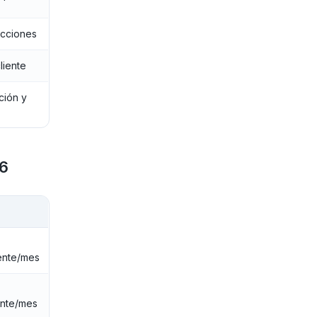
acciones
liente
ión y
26
ente/mes
nte/mes