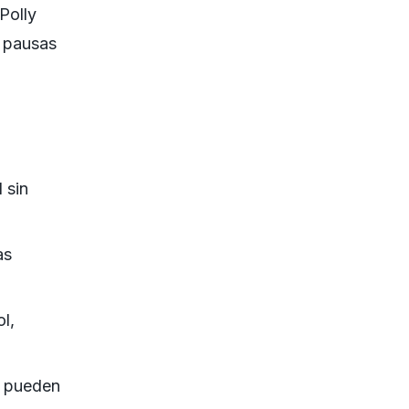
Polly
, pausas
 sin
as
l,
a pueden