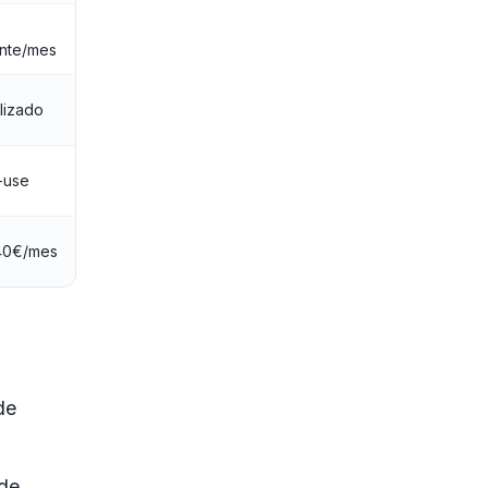
nte/mes
lizado
-use
40€/mes
de
 de