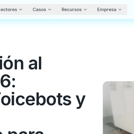
ectores
Casos
Recursos
Empresa
ión al
6:
oicebots y