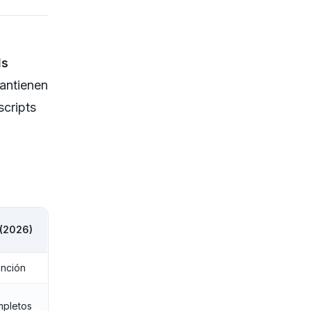
ls
antienen
scripts
 (2026)
ención
mpletos