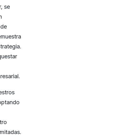
, se
n
 de
emuestra
trategia.
questar
resarial.
estros
doptando
tro
imitadas.