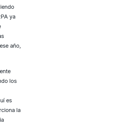
ciendo
 RPA ya
e
as
ese año,
lente
ndo los
uí es
rciona la
ia