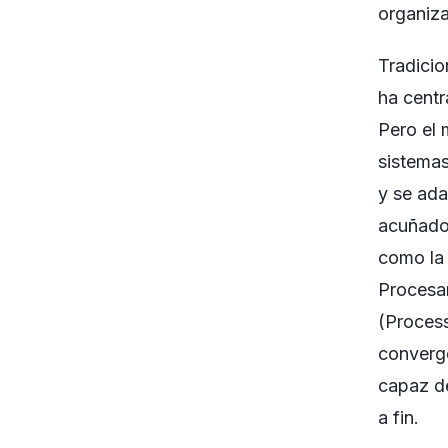
organiza
Tradicio
ha centr
Pero el
sistemas
y se ada
acuñado
como la 
Procesam
(Process
converg
capaz de
a fin.