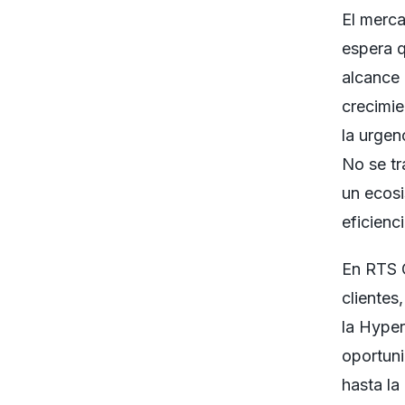
El merca
espera 
alcance 
crecimi
la urgen
No se tr
un ecosi
eficienci
En RTS 
cliente
la Hyper
oportuni
hasta la