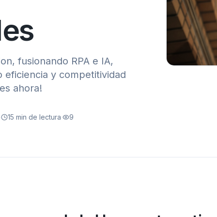
les
n, fusionando RPA e IA,
eficiencia y competitividad
 es ahora!
·
15
min de lectura
·
9