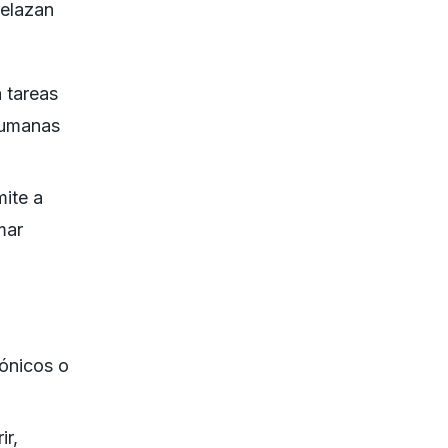
relazan
 tareas
 humanas
ite a
mar
rónicos o
ir,