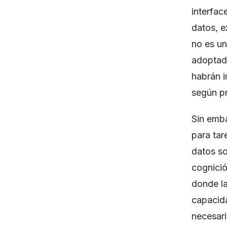
interfac
datos, e
no es u
adoptad
habrán 
según p
Sin emba
para tar
datos so
cognició
donde la
capacida
necesari