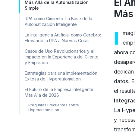
El A
Más Allá de la Automatización
Simple
Más 
RPA como Cimiento: La Base de la
Automatización Inteligente
I
magi
La Inteligencia Artificial como Cerebro:
Elevando la RPA a Nuevas Cotas
empr
Casos de Uso Revolucionarios y el
ahora co
Impacto en la Experiencia del Cliente
desapare
y Empleado
dedican 
Estrategias para una Implementación
Exitosa de Hyperautomation
datos. E
El Futuro de la Empresa Inteligente:
el resul
Más Allá de 2026
Integra
Preguntas Frecuentes sobre
La Hyper
Hyperautomation
y necesa
transfor