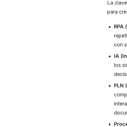
La clave
para cre
RPA 
repet
con s
IA (I
los s
decis
PLN 
compr
inter
docu
Proc