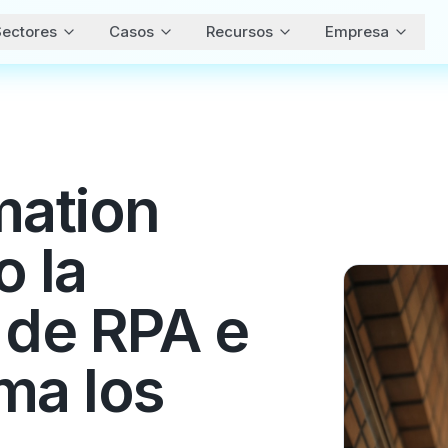
ectores
Casos
Recursos
Empresa
ation
 la
 de RPA e
ma los