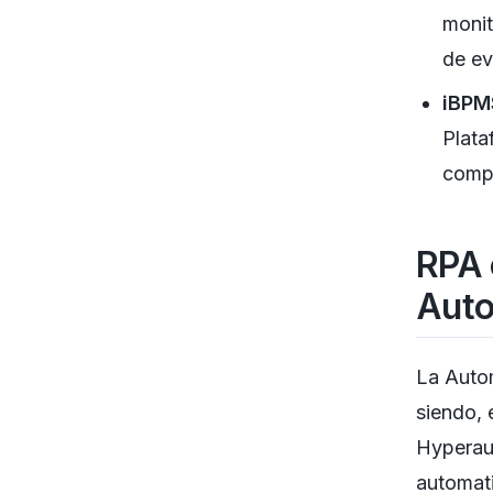
monit
de ev
iBPM
Plata
compl
RPA 
Auto
La Auto
siendo, 
Hyperaut
automati