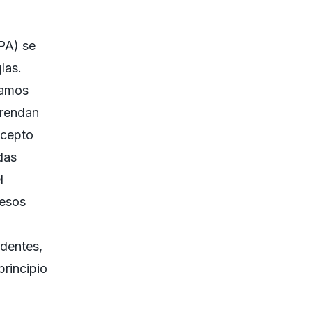
PA) se
las.
tamos
prendan
ncepto
das
l
cesos
dentes,
rincipio