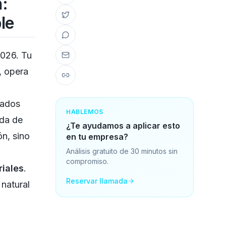
:
le
2026. Tu
, opera
eados
HABLEMOS
ada de
¿Te ayudamos a aplicar esto
ón, sino
en tu empresa?
Análisis gratuito de 30 minutos sin
compromiso.
riales
.
Reservar llamada
natural