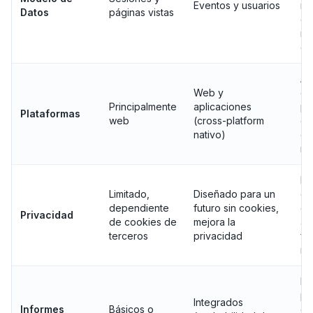
Eventos y usuarios
re
Datos
páginas vistas
cl
mú
di
Aná
Web y
co
Principalmente
aplicaciones
pa
Plataformas
web
(cross-platform
co
nativo)
en
mó
Ma
Limitado,
Diseñado para un
cu
dependiente
futuro sin cookies,
de
Privacidad
de cookies de
mejora la
ad
terceros
privacidad
fu
re
Id
pr
Integrados
Informes
Básicos o
op