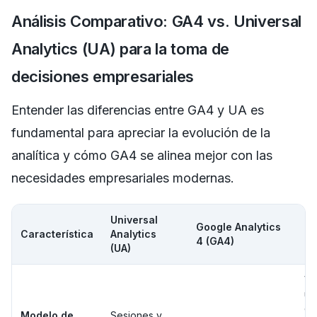
Análisis Comparativo: GA4 vs. Universal
Analytics (UA) para la toma de
decisiones empresariales
Entender las diferencias entre GA4 y UA es
fundamental para apreciar la evolución de la
analítica y cómo GA4 se alinea mejor con las
necesidades empresariales modernas.
Universal
Im
Google Analytics
Característica
Analytics
pa
4 (GA4)
(UA)
Em
Vi
un
gr
Modelo de
Sesiones y