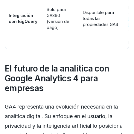
da
pa
Solo para
Disponible para
av
Integración
GA360
todas las
Bu
con BigQuery
(versión de
propiedades GA4
In
pago)
co
(e
Bi
El futuro de la analítica con
Google Analytics 4 para
empresas
GA4 representa una evolución necesaria en la
analítica digital. Su enfoque en el usuario, la
privacidad y la inteligencia artificial lo posiciona