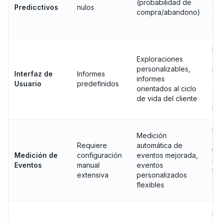
(probabilidad de
Predicctivos
nulos
y 
compra/abandono)
op
de
Ma
Exploraciones
fle
personalizables,
pa
Interfaz de
Informes
informes
de
Usuario
predefinidos
orientados al ciclo
de
de vida del cliente
es
ne
Me
Medición
de
Requiere
automática de
té
Medición de
configuración
eventos mejorada,
ra
Eventos
manual
eventos
in
extensiva
personalizados
cl
flexibles
es
Ac