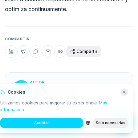
optimiza continuamente.
COMPARTIR
Compartir
AUTOR
E
Equipo RTS Group
Cookies
Equipo editorial de RTS Group: especialistas
Utilizamos cookies para mejorar su experiencia.
Más
en automatización inteligente, IA y
información
transformación digital para empresas en
España.
Aceptar
Solo necesarias