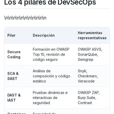
Los 4 pilares de DevSecOps
\n\n\n\n\n\n\n\n\n\n\n
Herramientas
Pilar
Descripción
representativas
Formación en OWASP
OWASP ASVS,
Secure
Top 10, revisión de
SonarQube,
Coding
código seguro
Semgrep
Análisis de
Snyk,
SCA &
composición y código
Checkmarx,
SAST
estático
Veracode
Pruebas dinámicas e
OWASP ZAP,
DAST &
interactivas de
Burp Suite,
IAST
seguridad
Contrast