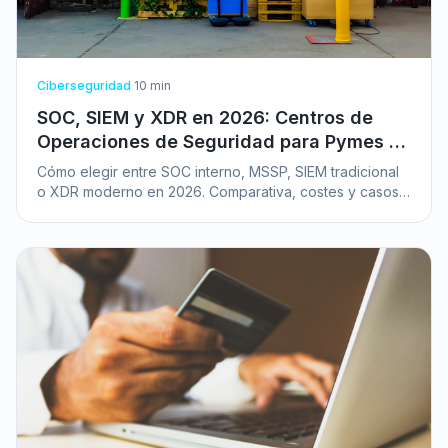
Ciberseguridad
·
10
min
SOC, SIEM y XDR en 2026: Centros de
Operaciones de Seguridad para Pymes y
Grandes Empresas
Cómo elegir entre SOC interno, MSSP, SIEM tradicional
o XDR moderno en 2026. Comparativa, costes y casos
de uso para pymes y enterprise.