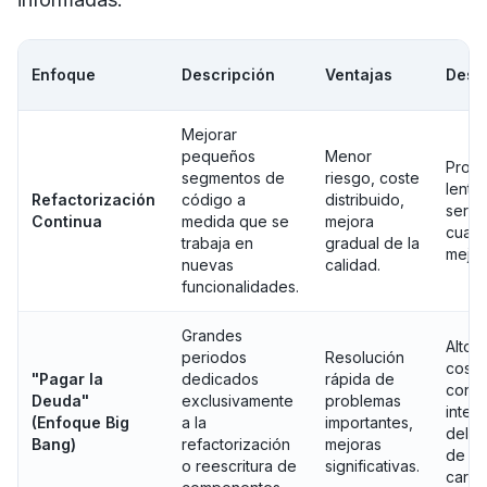
Enfoque
Descripción
Ventajas
Desv
Mejorar
pequeños
Menor
Prog
segmentos de
riesgo, coste
lento
Refactorización
código a
distribuido,
ser di
Continua
medida que se
mejora
cuanti
trabaja en
gradual de la
mejor
nuevas
calidad.
funcionalidades.
Grandes
Alto r
periodos
Resolución
coste
"Pagar la
dedicados
rápida de
conce
Deuda"
exclusivamente
problemas
inter
(Enfoque Big
a la
importantes,
del d
Bang)
refactorización
mejoras
de n
o reescritura de
significativas.
caract