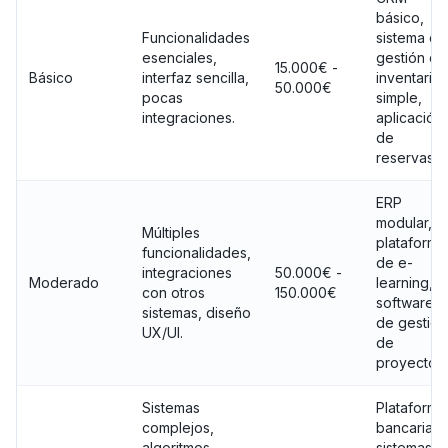
básico,
Funcionalidades
sistema de
esenciales,
gestión de
15.000€ -
Básico
interfaz sencilla,
inventario
50.000€
pocas
simple,
integraciones.
aplicación
de
reservas.
ERP
modular,
Múltiples
plataforma
funcionalidades,
de e-
integraciones
50.000€ -
Moderado
learning,
con otros
150.000€
software
sistemas, diseño
de gestión
UX/UI.
de
proyectos.
Sistemas
Plataforma
complejos,
bancarias,
algoritmos
sistemas d