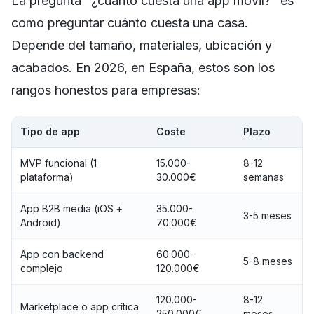
La pregunta "¿cuánto cuesta una app móvil?" es
como preguntar cuánto cuesta una casa.
Depende del tamaño, materiales, ubicación y
acabados. En 2026, en España, estos son los
rangos honestos para empresas:
Tipo de app
Coste
Plazo
MVP funcional (1
15.000-
8-12
plataforma)
30.000€
semanas
App B2B media (iOS +
35.000-
3-5 meses
Android)
70.000€
App con backend
60.000-
5-8 meses
complejo
120.000€
120.000-
8-12
Marketplace o app crítica
250.000€
meses