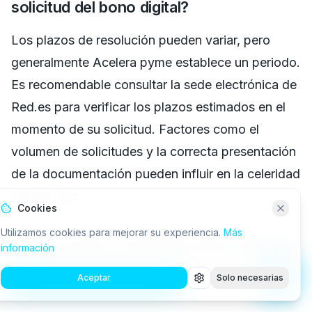
solicitud del bono digital?
Los plazos de resolución pueden variar, pero
generalmente Acelera pyme establece un periodo.
Es recomendable consultar la sede electrónica de
Red.es para verificar los plazos estimados en el
momento de su solicitud. Factores como el
volumen de solicitudes y la correcta presentación
de la documentación pueden influir en la celeridad
del proceso.
Cookies
Utilizamos cookies para mejorar su experiencia.
Más
¿Qué sucede si el importe de la solución
información
digital supera el bono digital concedido?
Aceptar
Solo necesarias