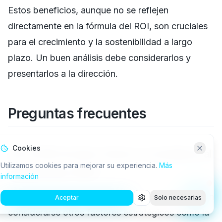
Estos beneficios, aunque no se reflejen
directamente en la fórmula del ROI, son cruciales
para el crecimiento y la sostenibilidad a largo
plazo. Un buen análisis debe considerarlos y
presentarlos a la dirección.
Preguntas frecuentes
Cookies
¿Es el ROI el único factor a considerar al
Utilizamos cookies para mejorar su experiencia.
Más
implementar RPA?
información
No, aunque el ROI es fundamental, también deben
Aceptar
Solo necesarias
considerarse otros factores estratégicos como la