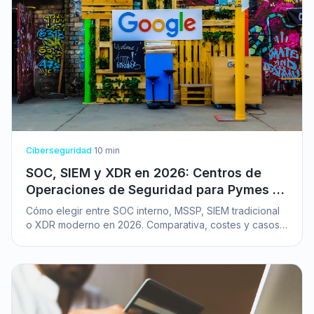
Ciberseguridad
·
10
min
SOC, SIEM y XDR en 2026: Centros de
Operaciones de Seguridad para Pymes y
Grandes Empresas
Cómo elegir entre SOC interno, MSSP, SIEM tradicional
o XDR moderno en 2026. Comparativa, costes y casos
de uso para pymes y enterprise.