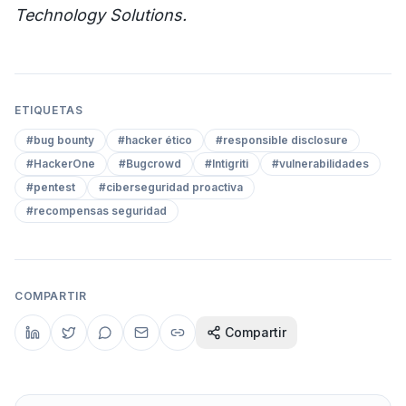
Technology Solutions.
ETIQUETAS
#
bug bounty
#
hacker ético
#
responsible disclosure
#
HackerOne
#
Bugcrowd
#
Intigriti
#
vulnerabilidades
#
pentest
#
ciberseguridad proactiva
#
recompensas seguridad
COMPARTIR
Compartir