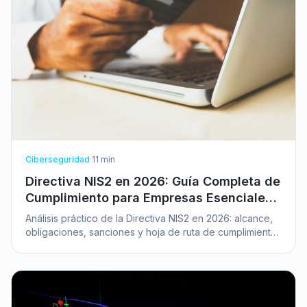
Ciberseguridad
·
11
min
Directiva NIS2 en 2026: Guía Completa de
Cumplimiento para Empresas Esenciales
e Importantes
Análisis práctico de la Directiva NIS2 en 2026: alcance,
obligaciones, sanciones y hoja de ruta de cumplimiento
para entidades esenciales e importantes en España.