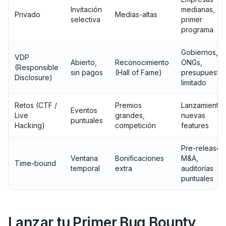
Invitación
medianas,
Privado
Medias-altas
selectiva
primer
programa
Gobiernos,
VDP
Abierto,
Reconocimiento
ONGs,
(Responsible
sin pagos
(Hall of Fame)
presupuesto
Disclosure)
limitado
Retos (CTF /
Premios
Lanzamientos
Eventos
Live
grandes,
nuevas
puntuales
Hacking)
competición
features
Pre-release,
Ventana
Bonificaciones
M&A,
Time-bound
temporal
extra
auditorías
puntuales
Lanzar tu Primer Bug Bounty