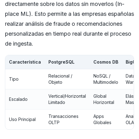
directamente sobre los datos sin moverlos (In-
place ML). Esto permite a las empresas españolas
realizar análisis de fraude o recomendaciones
personalizadas en tiempo real durante el proceso
de ingesta.
Característica
PostgreSQL
Cosmos DB
BigQu
Relacional /
NoSQL /
Data
Tipo
Objeto
Multimodelo
Wareh
Vertical/Horizontal
Global
Elásti
Escalado
Limitado
Horizontal
Masiv
Transacciones
Apps
Analíti
Uso Principal
OLTP
Globales
OLAP