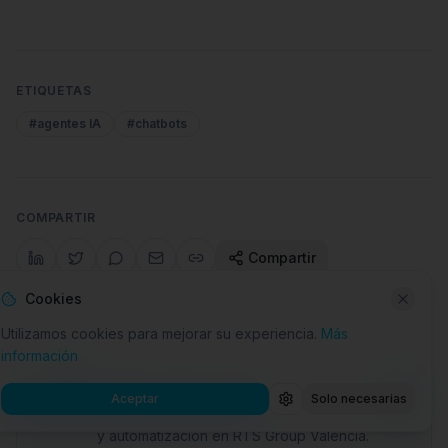
ETIQUETAS
#
agentes IA
#
chatbots
COMPARTIR
Compartir
Cookies
Utilizamos cookies para mejorar su experiencia.
Más
información
AUTOR
E
Equipo RTS Group
Aceptar
Solo necesarias
Consultores senior en transformación digital, IA
y automatización en RTS Group Valencia.