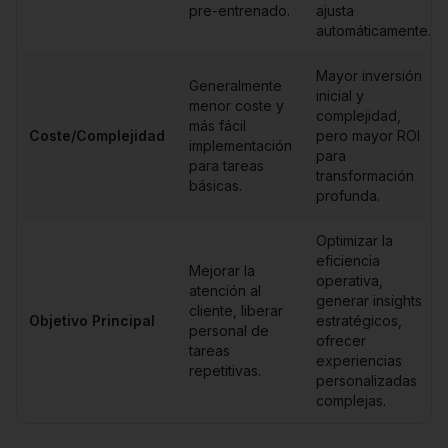
pre-entrenado.
ajusta
automáticamente.
Mayor inversión
Generalmente
inicial y
menor coste y
complejidad,
más fácil
Coste/Complejidad
pero mayor ROI
implementación
para
para tareas
transformación
básicas.
profunda.
Optimizar la
eficiencia
Mejorar la
operativa,
atención al
generar insights
cliente, liberar
Objetivo Principal
estratégicos,
personal de
ofrecer
tareas
experiencias
repetitivas.
personalizadas
complejas.