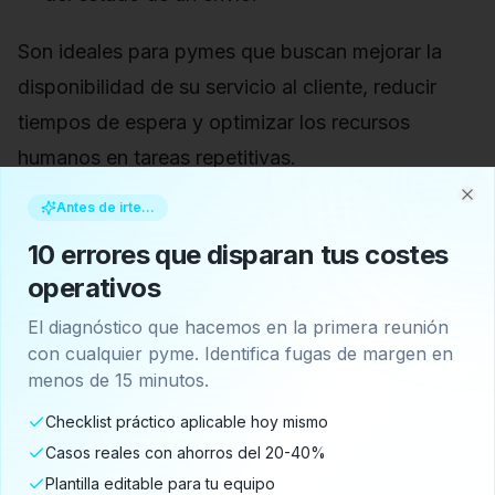
Son ideales para pymes que buscan mejorar la
disponibilidad de su servicio al cliente, reducir
tiempos de espera y optimizar los recursos
humanos en tareas repetitivas.
Antes de irte...
Clo
¿Cuándo implementar un
10 errores que disparan tus costes
Agente IA en su pyme?
operativos
Escenarios de alto valor
El diagnóstico que hacemos en la primera reunión
con cualquier pyme. Identifica fugas de margen en
menos de 15 minutos.
Los agentes IA son la evolución lógica para
pymes que ya han explorado la automatización
Checklist práctico aplicable hoy mismo
Casos reales con ahorros del 20-40%
básica y buscan un impacto transformador en sus
Plantilla editable para tu equipo
operaciones y estrategia: